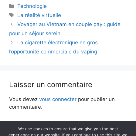
Catégories
Technologie
Étiquettes
La réalité virtuelle
Voyager au Vietnam en couple gay : guide
pour un séjour serein
La cigarette électronique en gros :
l’opportunité commerciale du vaping
Laisser un commentaire
Vous devez
vous connecter
pour publier un
commentaire.
We use cookies to ensure that we give you the best
experience on our website. If you continue to use this site we