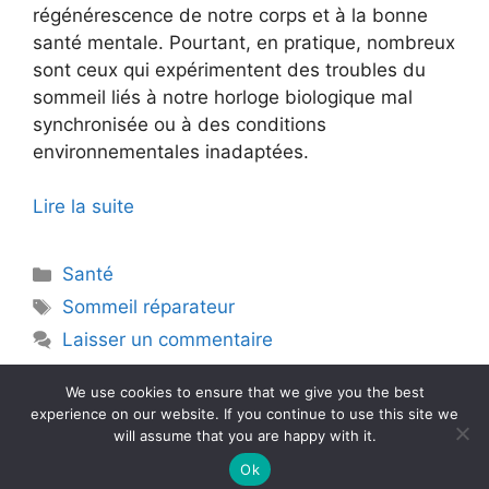
régénérescence de notre corps et à la bonne
santé mentale. Pourtant, en pratique, nombreux
sont ceux qui expérimentent des troubles du
sommeil liés à notre horloge biologique mal
synchronisée ou à des conditions
environnementales inadaptées.
Lire la suite
Catégories
Santé
Étiquettes
Sommeil réparateur
Laisser un commentaire
We use cookies to ensure that we give you the best
experience on our website. If you continue to use this site we
will assume that you are happy with it.
© 2026 La performance web pour les entreprises et
organisations
• Construit avec
GeneratePress
Ok