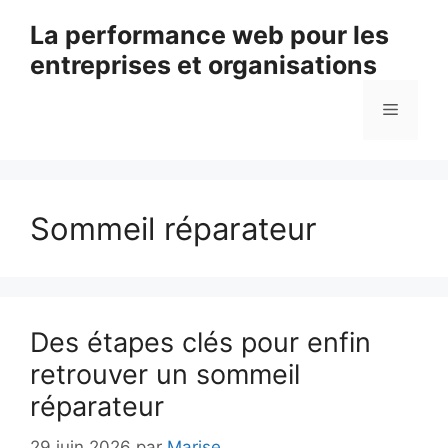
Aller
La performance web pour les
au
entreprises et organisations
contenu
Menu
Sommeil réparateur
Des étapes clés pour enfin
retrouver un sommeil
réparateur
29 juin 2026
par
Marise