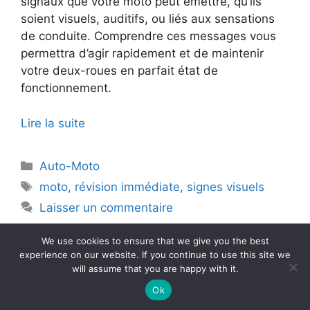
signaux que votre moto peut émettre, qu’ils
soient visuels, auditifs, ou liés aux sensations
de conduite. Comprendre ces messages vous
permettra d’agir rapidement et de maintenir
votre deux-roues en parfait état de
fonctionnement.
Lire la suite
Catégories
Auto-Moto
Étiquettes
moto
,
révision immédiate
,
signes visuels
Laisser un commentaire
We use cookies to ensure that we give you the best
experience on our website. If you continue to use this site we
will assume that you are happy with it.
© 2026 La performance web pour les entreprises et
organisations
• Construit avec
GeneratePress
Ok