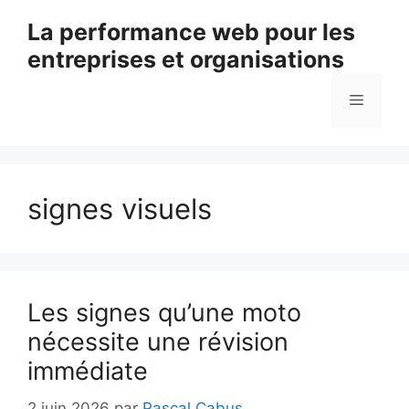
Aller
La performance web pour les
au
entreprises et organisations
contenu
Menu
signes visuels
Les signes qu’une moto
nécessite une révision
immédiate
2 juin 2026
par
Pascal Cabus