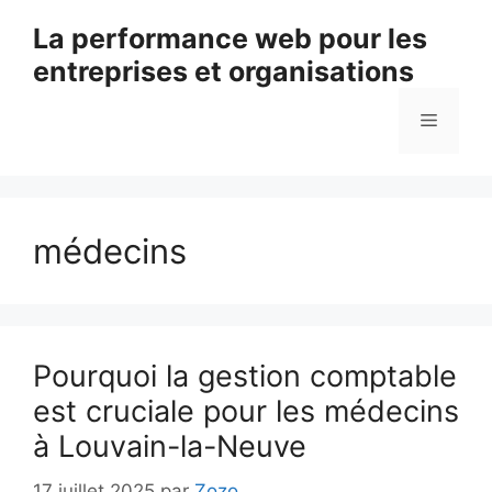
Aller
La performance web pour les
au
entreprises et organisations
contenu
Menu
médecins
Pourquoi la gestion comptable
est cruciale pour les médecins
à Louvain-la-Neuve
17 juillet 2025
par
Zozo