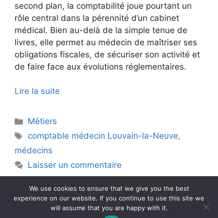
second plan, la comptabilité joue pourtant un
rôle central dans la pérennité d’un cabinet
médical. Bien au-delà de la simple tenue de
livres, elle permet au médecin de maîtriser ses
obligations fiscales, de sécuriser son activité et
de faire face aux évolutions réglementaires.
Lire la suite
Catégories
Métiers
Étiquettes
comptable médecin Louvain-la-Neuve
,
médecins
Laisser un commentaire
We use cookies to ensure that we give you the best
experience on our website. If you continue to use this site we
will assume that you are happy with it.
© 2026 La performance web pour les entreprises et