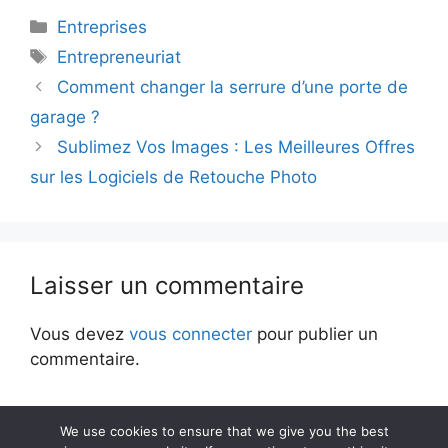
Catégories
Entreprises
Étiquettes
Entrepreneuriat
Comment changer la serrure d’une porte de
garage ?
Sublimez Vos Images : Les Meilleures Offres
sur les Logiciels de Retouche Photo
Laisser un commentaire
Vous devez
vous connecter
pour publier un
commentaire.
We use cookies to ensure that we give you the best