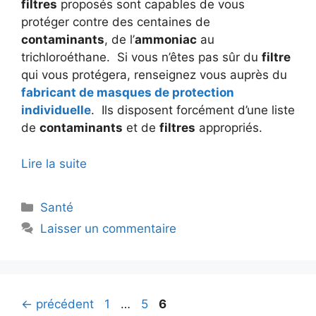
filtres
proposés sont capables de vous
protéger contre des centaines de
contaminants
, de l’
ammoniac
au
trichloroéthane.
Si vous n’êtes pas sûr du
filtre
qui vous protégera, renseignez vous auprès du
fabricant de masques de protection
individuelle
.
Ils disposent forcément d’une liste
de
contaminants
et de
filtres
appropriés.
Lire la suite
Catégories
Santé
Laisser un commentaire
Page
Page
Page
←
précédent
1
…
5
6