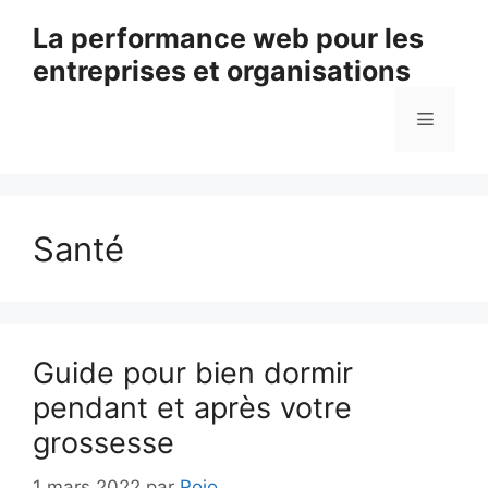
Aller
La performance web pour les
au
entreprises et organisations
contenu
Menu
Santé
Guide pour bien dormir
pendant et après votre
grossesse
1 mars 2022
par
Rojo